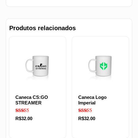
Produtos relacionados
Caneca CS:GO
Caneca Logo
STREAMER
Imperial
Avaliação
Avaliação
R$
32.00
R$
32.00
2.50
2.53
de 5
de 5