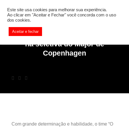
Este site usa cookies para melhorar sua experiência.
Ao clicar em "Aceitar e Fechar" você concorda com o uso
dos cookies.
Aceitar e fechar
O PLANO conquistou a vitória
na seletiva do Major de
Copenhagen
Com grande determinação e habilidade, o time “O