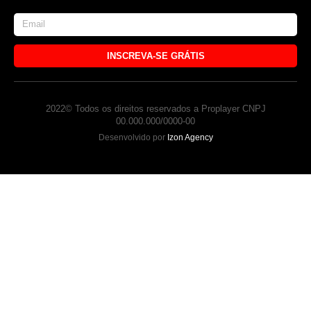
INSCREVA-SE GRÁTIS
2022© Todos os direitos reservados a Proplayer CNPJ
00.000.000/0000-00
Desenvolvido por
Izon Agency